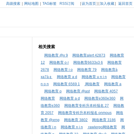
高级搜索
|
网站地图
|
TAG标签
RSS订阅
[
设为首页
] [
加入收藏
]
返回首页
相关搜索
网络教育 @x 9
网络教育alert 42873
网络教育
12
网络教育 o r
网络教育6633x3 6
网络教育
2678
网络教育 i o
网络教育 79
网络教育à
xa7à￠
网络教育 a d
网络教育 u n i n
网络教育
n o n
网络教育 6569 1
网络教育
网络教育 a
网络教育 o
网络教育 @ast
网络教育 4057
网络教育
网络教育 a d
网络教育e360e360
网
络教育e360
网络教育专科升本科报名 27
网络教
育 2057
网络教育专科升本科报名 onmous
网络
教育 @xrng
网络教育 3802
网络教育 3186
网
络教育 i n
网络教育 n i n
rawlergo网络教育
网