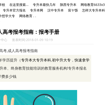
学校
在这里搜索...
专升本最快几年
陕西专升本
网络教育6633x3
专升本官方报名
专升本网
汉中专升本
宸ヤ綔
怎样大专升本科
中想学大专
网络教育 . .
>
成人高考报考指南：报考手册
升中心
发表时间:2018-01-09 10:19
高考,成人高考报考指南
年学历提升（
专升本
大专升本科
,
初中升大专
，
快速拿学
升本、终身教育技能培训的教育服务机构!专升本报名
学费多少钱