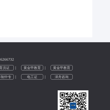
6266732
育员证
|
黄金甲教育
|
黄金甲教育
年制中专
|
电工证
|
泽舟咨询