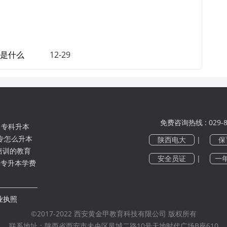
是什么
12-29
免费咨询热线 : 029-8
（
专科升本
专怎么升本
陕西电大
|
保
培训的教育
安全员证
|
一
,专升本学费
业执照
©2017-2022 西安黄金甲教育科技有限公司 版权所有
联系地址：陕西省西安市未央区凤城二路10号天地时代广场B座610