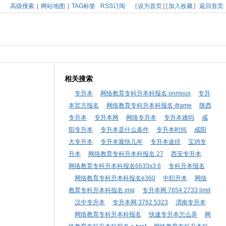
高级搜索
|
网站地图
|
TAG标签
RSS订阅
[
设为首页
] [
加入收藏
]
返回首页
相关搜索
专升本
网络教育专科升本科报名 onmous
专升
本官方报名
网络教育专科升本科报名 iframe
陕西
专升本
专升本网
网络专升本
专升本难吗
咸
阳专升本
专升本是什么条件
专升本时间
咸阳
大专升本
专升本最快几年
专升本途径
宝鸡专
升本
网络教育专科升本科报名 27
西安专升本
网络教育专科升本科报名6633x3 6
专科升本报名
网络教育专科升本科报名e360
中职升本
网络
教育专科升本科报名 img
专升本网 7654 2733 limit
汉中专升本
专升本网 3762 5323
渭南专升本
网络教育专科升本科报名
快速专升本怎么弄
网