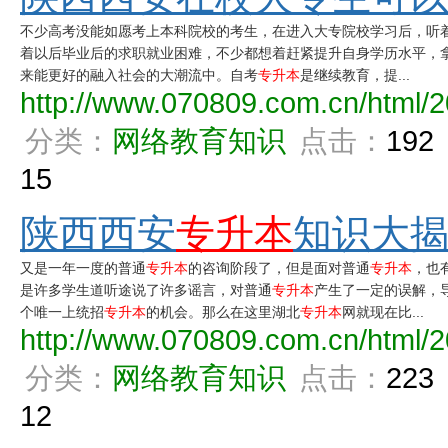
不少高考没能如愿考上本科院校的考生，在进入大专院校学习后，听
着以后毕业后的求职就业困难，不少都想着赶紧提升自身学历水平，
来能更好的融入社会的大潮流中。自考
专升本
是继续教育，提...
http://www.070809.com.cn/html/2
分类：
网络教育知识
点击：
192
15
陕西西安
专升本
知识大
又是一年一度的普通
专升本
的咨询阶段了，但是面对普通
专升本
，也
是许多学生道听途说了许多谣言，对普通
专升本
产生了一定的误解，
个唯一上统招
专升本
的机会。那么在这里湖北
专升本
网就现在比...
http://www.070809.com.cn/html/2
分类：
网络教育知识
点击：
223
12