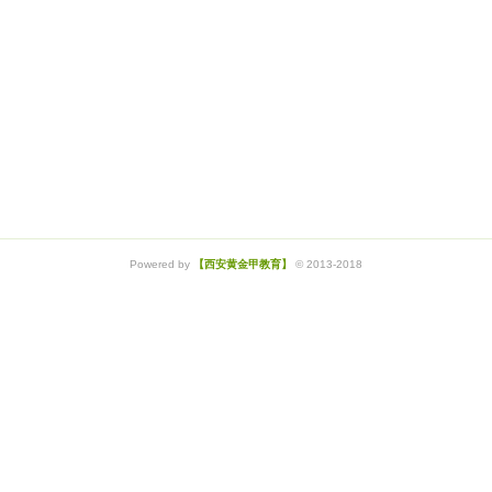
Powered by
【西安黄金甲教育】
© 2013-2018