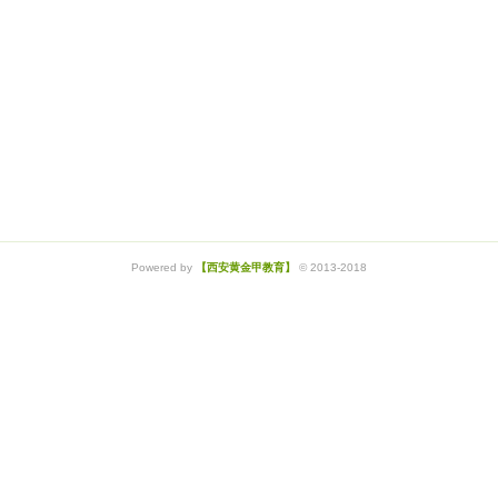
Powered by
【西安黄金甲教育】
© 2013-2018