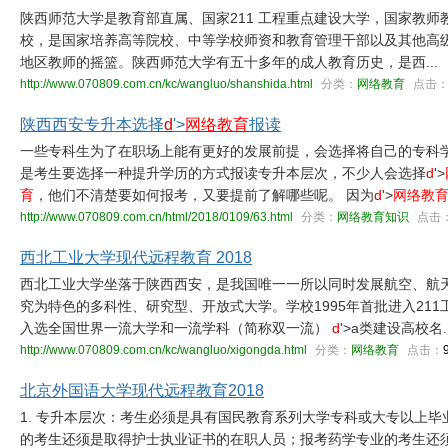
陕西师范大学是教育部直属、国家211 工程重点建设大学，国家教师
校，是国家培养高等院校、中等学校师资和教育管理干部以及其他高
地区教师的摇篮。陕西师范大学有五十多年的成人教育历史，是西...
http://www.070809.com.cn/kc/wangluo/shanshida.html
分类：
网络教育
点击
陕西西安专升本选择
d
'>
网络教育
报读
一些专科生为了在职场上能有更好的发展前提，会选择将自己的专科
是考生要选择一种提升学历的方式报读专升本层次，不少人会选择
d
'>
育
，他们不清楚要如何报考，又要提前了解哪些呢。 因为
d
'>
网络教
http://www.070809.com.cn/html/2018/0109/63.html
分类：
网络教育知识
点击
西北工业大学现代远程教育 2018
西北工业大学坐落于陕西西安，是我国唯一一所以同时发展航空、航
究为特色的多科性、研究型、开放式大学。学校1995年首批进入211工程
入选全国世界一流大学和一流学科（简称双一流）
d
'>a类建设高校名..
http://www.070809.com.cn/kc/wangluo/xigongda.html
分类：
网络教育
点击：
北京外国语大学现代远程教育2018
1. 专升本层次：考生必须是具有国民教育系列大学专科或大专以上
的考生还须是取得护士执业证书的在职人员；报考药学专业的考生还