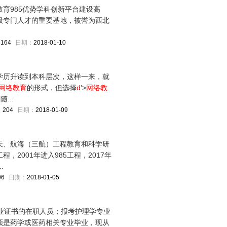
教育985优势学科创新平台建设高
级专门人才的重要基地，被誉为西北
：
164
日期：
2018-01-10
学历升读到本科层次，这样一来，就
网络教育
的形式，但选择
d
'>
网络教
育
随...
：
204
日期：
2018-01-09
天、航海（三航）工程教育和科学研
，2001年进入985工程，2017年
.
96
日期：
2018-01-05
毕业证书的在职人员；报考护理学专业
须是药学或医药相关专业毕业，现从