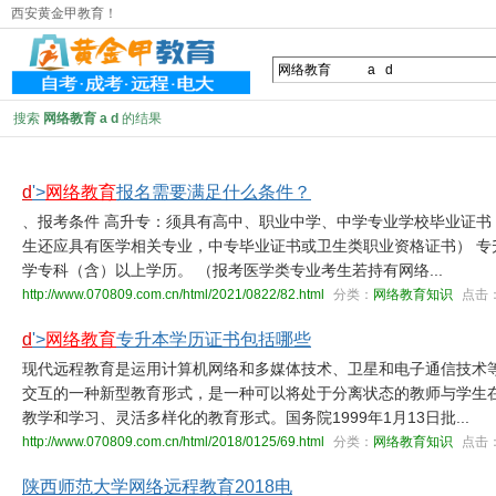
西安黄金甲教育！
搜索
网络教育 a d
的结果
d
'>
网络教育
报名需要满足什么条件？
、报考条件 高升专：须具有高中、职业中学、中学专业学校毕业证书
生还应具有医学相关专业，中专毕业证书或卫生类职业资格证书） 专
学专科（含）以上学历。 （报考医学类专业考生若持有网络...
http://www.070809.com.cn/html/2021/0822/82.html
分类：
网络教育知识
点击
d
'>
网络教育
专升本学历证书包括哪些
现代远程教育是运用计算机网络和多媒体技术、卫星和电子通信技术
交互的一种新型教育形式，是一种可以将处于分离状态的教师与学生
教学和学习、灵活多样化的教育形式。国务院1999年1月13日批...
http://www.070809.com.cn/html/2018/0125/69.html
分类：
网络教育知识
点击
陕西师范大学网络远程教育2018电