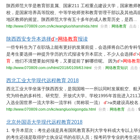
陕西师范大学是教育部直属、国家211 工程重点建设大学，国家教师
校，是国家培养高等院校、中等学校师资和教育管理干部以及其他高
地区教师的摇篮。陕西师范大学有五十多年的成人教育历史，是西...
http://www.070809.com.cn/kc/wangluo/shanshida.html
分类：
网络教育
点击
陕西西安专升本选择
d
'>
网络教育
报读
一些专科生为了在职场上能有更好的发展前提，会选择将自己的专科
是考生要选择一种提升学历的方式报读专升本层次，不少人会选择
d
'>
育
，他们不清楚要如何报考，又要提前了解哪些呢。 因为
d
'>
网络教
http://www.070809.com.cn/html/2018/0109/63.html
分类：
网络教育知识
点击
西北工业大学现代远程教育 2018
西北工业大学坐落于陕西西安，是我国唯一一所以同时发展航空、航
究为特色的多科性、研究型、开放式大学。学校1995年首批进入211工程
入选全国世界一流大学和一流学科（简称双一流）
d
'>a类建设高校名..
http://www.070809.com.cn/kc/wangluo/xigongda.html
分类：
网络教育
点击：
北京外国语大学现代远程教育2018
1. 专升本层次：考生必须是具有国民教育系列大学专科或大专以上
的考生还须是取得护士执业证书的在职人员；报考药学专业的考生还