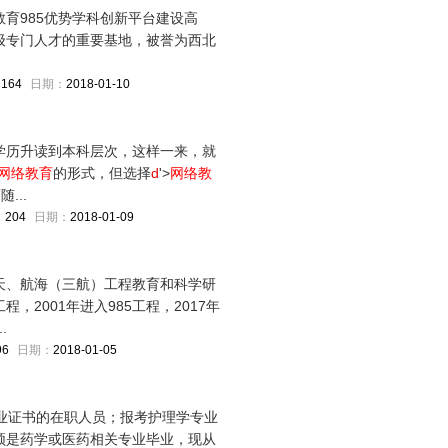
教育985优势学科创新平台建设高
级专门人才的重要基地，被誉为西北
：
164
日期：
2018-01-10
学历升读到本科层次，这样一来，就
网络教育
的形式，但选择
d
'>
网络教
育
随...
：
204
日期：
2018-01-09
天、航海（三航）工程教育和科学研
，2001年进入985工程，2017年
.
96
日期：
2018-01-05
毕业证书的在职人员；报考护理学专业
须是药学或医药相关专业毕业，现从