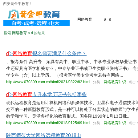
西安黄金甲教育！
搜索
网络教育 a d
的结果
d
'>
网络教育
报名需要满足什么条件？
、报考条件 高升专：须具有高中、职业中学、中学专业学校毕业证书
生还应具有医学相关专业，中专毕业证书或卫生类职业资格证书） 专
学专科（含）以上学历。 （报考医学类专业考生若持有网络...
http://www.070809.com.cn/html/2021/0822/82.html
分类：
网络教育知识
点击
d
'>
网络教育
专升本学历证书包括哪些
现代远程教育是运用计算机网络和多媒体技术、卫星和电子通信技术
交互的一种新型教育形式，是一种可以将处于分离状态的教师与学生
教学和学习、灵活多样化的教育形式。国务院1999年1月13日批...
http://www.070809.com.cn/html/2018/0125/69.html
分类：
网络教育知识
点击
陕西师范大学网络远程教育2018电